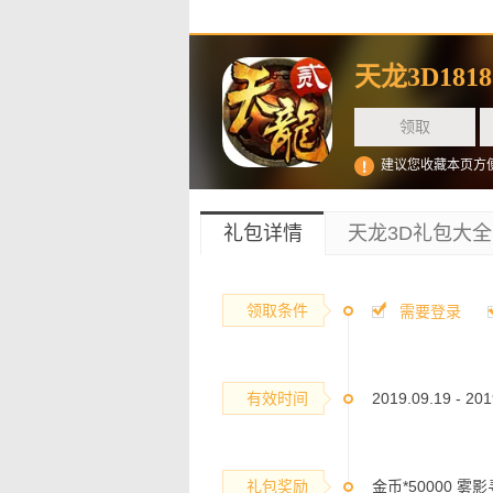
天龙3D181
领取
建议您收藏本页方
礼包详情
天龙3D礼包大全
领取条件
需要登录
有效时间
2019.09.19 - 201
礼包奖励
金币*50000 雾