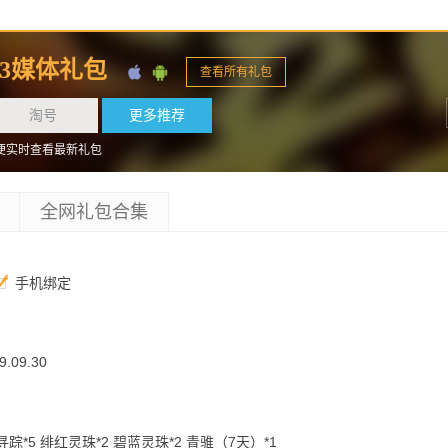
83媒体礼包
查看所有礼包
淘号
更多推荐
便实时查看最新礼包
全网礼包合集
手机绑定
9.09.30
影寻踪*5 绯红灵珠*2 碧蓝灵珠*2 青骓（7天）*1