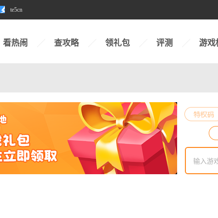
te5cn
看热闹
查攻略
领礼包
评测
游戏