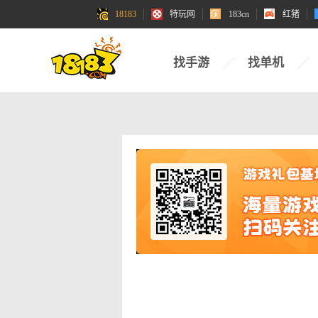
18183
特玩网
183cn
红猪
找手游
找单机