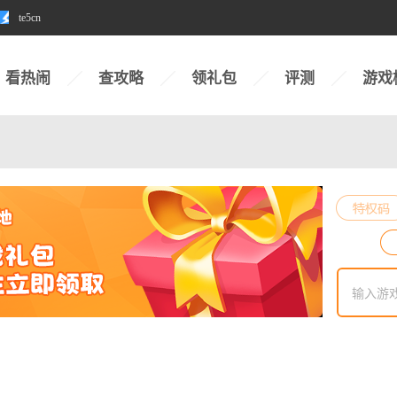
te5cn
看热闹
查攻略
领礼包
评测
游戏