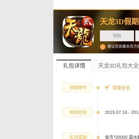
天龙3D假
领取
建议您收藏本页方
礼包详情
天龙3D礼包大全
领取条件
需要登录
有效时间
2019.07.18 - 201
礼包奖励
金币*30000 碧