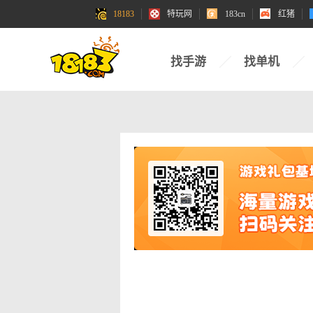
18183
特玩网
183cn
红猪
找手游
找单机