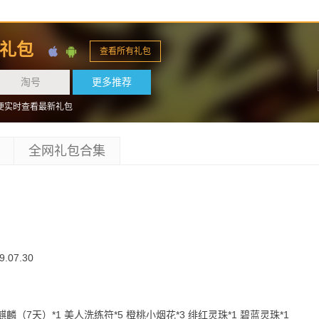
期礼包
查看所有礼包
淘号
更多推荐
便实时查看最新礼包
全网礼包合集
9.07.30
水麒麟（7天）*1 美人洗练符*5 橙桃小烟花*3 绯红灵珠*1 碧蓝灵珠*1