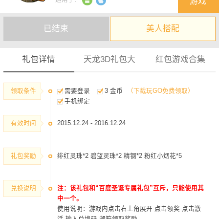
游戏
建议您收藏本页方便实时查看最新礼包
已结束
美人搭配
礼包详情
天龙3D礼包大
红包游戏合集
领取条件
需要登录
3 金币
（下载玩GO免费领取）
手机绑定
有效时间
2015.12.24 - 2016.12.24
礼包奖励
绯红灵珠*2 碧蓝灵珠*2 精钢*2 粉红小烟花*5
兑换说明
注：该礼包和“百度圣诞专属礼包”互斥，只能使用其
中一个。
使用说明：游戏内点击右上角展开-点击领奖-点击激