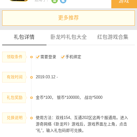
游戏
建议您收藏本页方便实时查看最新礼包
更多推荐
礼包详情
卧龙吟礼包大全
红包游戏合集
领取条件
需要登录
手机绑定
有效时间
2019.03.12 -
礼包奖励
金币*100， 银币*100000， 战功*5000
兑换说明
使用方法：双线154、互通202区这两个服通用。进入
游奇网络《卧龙吟》游戏后，游戏界面左上角，点击
“礼”，输入礼包码即可兑换。