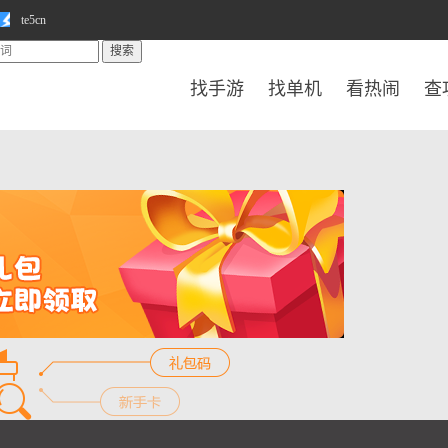
te5cn
找手游
找单机
看热闹
查