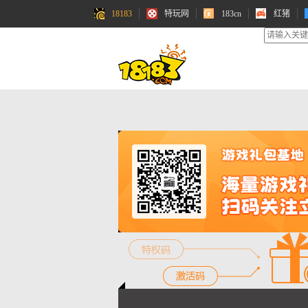
18183
特玩网
183cn
红猪